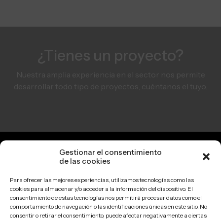
¿Tienes un proyecto?
Nuestra amplia experiencia en el sector nos permite
desarrollar todo tipo de proyectos, cuéntanos el tuyo.
Gestionar el consentimiento
de las cookies
Para ofrecer las mejores experiencias, utilizamos tecnologías como las
cookies para almacenar y/o acceder a la información del dispositivo. El
consentimiento de estas tecnologías nos permitirá procesar datos como el
comportamiento de navegación o las identificaciones únicas en este sitio. No
consentir o retirar el consentimiento, puede afectar negativamente a ciertas